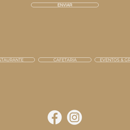
ENVIAR
R. CORONEL RAÚL PERES s/n, 4150-155 PORTO
STAURANTE
CAFETARIA
EVENTOS & G
1 226 173 234
+351 224 020 414
reservas@praiada
1 936 173 234
+351 936 883 236